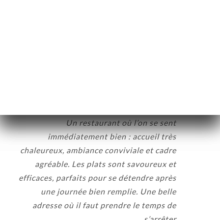
04:48
•
29/05/2026
Agnes M. كان تصنيفه
A
3/5
08:36
•
27/05/2026
Delphine M. كان تصنيفه
D
5/5
Un restaurant où l’on se sent
immédiatement bien : accueil très
chaleureux, ambiance conviviale et cadre
agréable. Les plats sont savoureux et
efficaces, parfaits pour se détendre après
une journée bien remplie. Une belle
adresse où il faut prendre le temps de
s’arrêter.