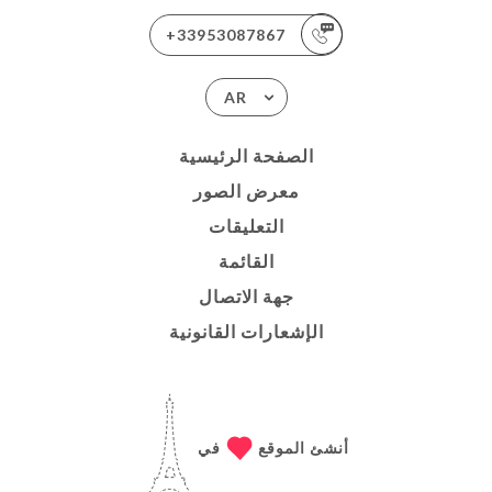
+33953087867
AR
الصفحة الرئيسية
معرض الصور
التعليقات
القائمة
جهة الاتصال
الإشعارات القانونية
أنشئ الموقع
في